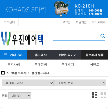
고객센터
로그인
회원가입
마이페이지
카테고리
콤프레샤
에어드라이어
콤프레샤 부품
공지사항
구매문의
구매후기
이벤트
스크류콤프레샤
성신콤프레샤
정렬