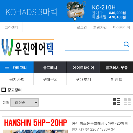
고객센터
로그인
회원가입
마이페이지
카테고리
콤프레샤
에어드라이어
콤프레샤 부품
공지사항
구매문의
구매후기
이벤트
중고장터
정렬
한신 피스톤콤프레샤 5마력~20마력
전기사양은 220V / 380V 3상