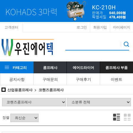
고객센터
로그인
회원가입
마이페이지
카테고리
콤프레샤
에어드라이어
콤프레샤 부품
공지사항
구매문의
구매후기
이벤트
산업용콤프레샤
코핸즈콤프레샤
정렬