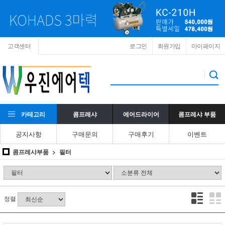
고객센터
로그인
회원가입
마이페이지
카테고리
콤프레샤
에어드라이어
콤프레샤 부품
공지사항
구매문의
구매후기
이벤트
콤프레샤부품
필터
정렬