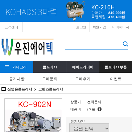
고객센터
로그인
회원가입
마이페이지
카테고리
콤프레샤
에어드라이어
콤프레샤 부품
공지사항
구매문의
구매후기
이벤트
산업용콤프레샤
코핸즈콤프레샤
상품가
전화문의
배송비
(착불)
전기사양