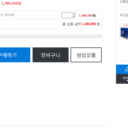
상품
1,400,000
원
최근
이어 20마력
1,400,000
원
총 상품 금액
1,400,000
원
구매하기
장바구니
관심상품