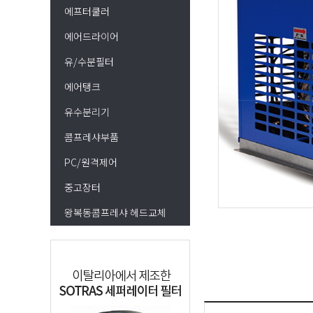
에프터쿨러
에어드라이어
유/수분필터
에어탱크
유수분리기
콤프레샤부품
PC/원격제어
중고장터
왕복동콤프레샤 헤드교체