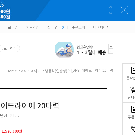
로그인
회원가입
장바구니
0
주문조회
마이페이지
|
|
|
|
#드라이어
>
>
> [DHY] 에어드라이어 20마력
Home
에어드라이어
냉동식(일반형)
온라
장바
 에어드라이어 20마력
 단상입니다.
주문
1,520,000원