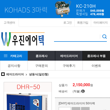
고객센터
로그인
회원가입
마이페이지
카테고리
콤프레샤
에어드라이어
콤프레샤 부품
공지사항
구매문의
구매후기
이벤트
에어드라이어
냉동식(일반형)
2,150,000
상품가
원
배송비
(착불)
[DHY] 에어드라이어 50마력