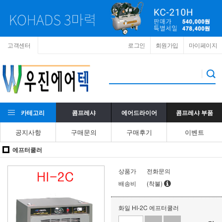
고객센터
로그인
회원가입
마이페이지
카테고리
콤프레샤
에어드라이어
콤프레샤 부품
공지사항
구매문의
구매후기
이벤트
에프터쿨러
상품가
전화문의
배송비
(착불)
화일 HI-2C 에프터쿨러