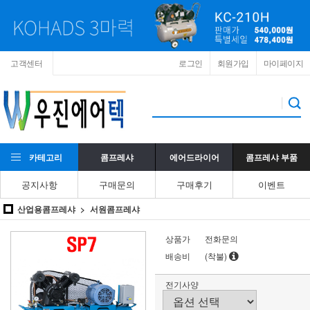
고객센터
로그인
회원가입
마이페이지
카테고리
콤프레샤
에어드라이어
콤프레샤 부품
공지사항
구매문의
구매후기
이벤트
산업용콤프레샤
서원콤프레샤
상품가
전화문의
배송비
(착불)
전기사양