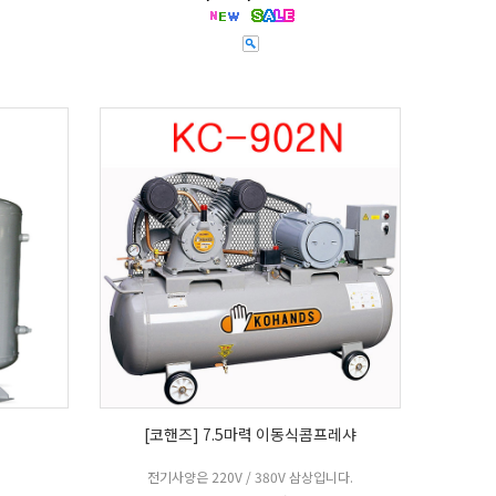
[코핸즈] 7.5마력 이동식콤프레샤
전기사양은 220V / 380V 삼상입니다.