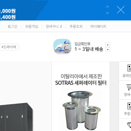
로그인
회원가입
장바구니
0
주문조회
마이페이지
|
|
|
|
#드라이어
온라
장바
주문