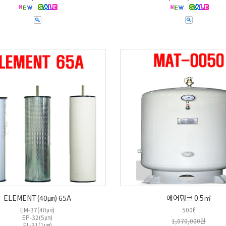
ELEMENT(40㎛) 65A
에어탱크 0.5㎥
EM-37(40㎛)
500ℓ
EP-32(5㎛)
1,070,000원
EL-31(1㎛)