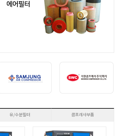
유/수분필터
콤프레샤부품