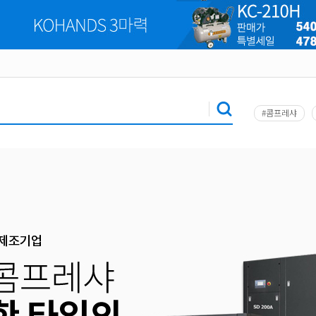
#콤프레샤