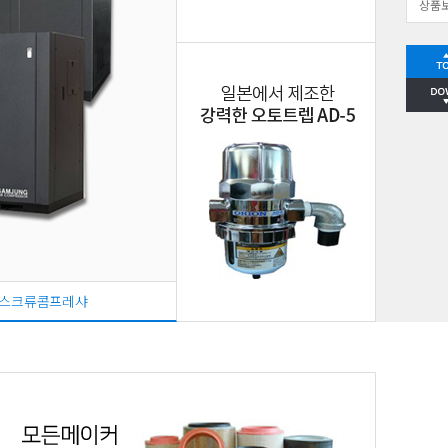
상품
스크류콤프레샤