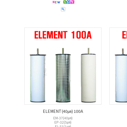
ELEMENT(40㎛) 100A
EM-37(40㎛)
EP-32(5㎛)
EL-31(1㎛)