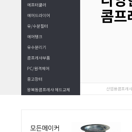
에프터쿨러
에어드라이어
유/수분필터
에어탱크
유수분리기
콤프레샤부품
PC/원격제어
중고장터
산업용콤프레
왕복동콤프레샤 헤드교체