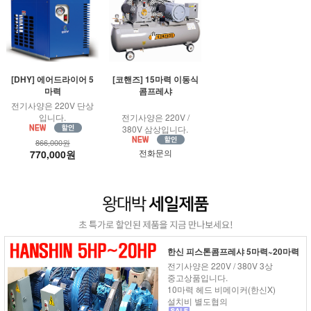
[DHY] 에어드라이어 5
[코핸즈] 15마력 이동식
마력
콤프레샤
전기사양은 220V 단상
입니다.
전기사양은 220V /
380V 삼상입니다.
866,000원
전화문의
770,000원
한신 피스톤콤프레샤 5마력~20마력
전기사양은 220V / 380V 3상
중고상품입니다.
10마력 헤드 비메이커(한신X)
설치비 별도협의