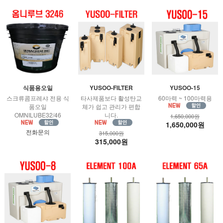
식품용오일
YUSOO-FILTER
YUSOO-15
스크류콤프레샤 전용 식
타사제품보다 활성탄교
60마력 ~ 100마력용
품오일
체가 쉽고 관리가 편합
OMNILUBE32/46
니다.
1,650,000원
1,650,000원
전화문의
315,000원
315,000원